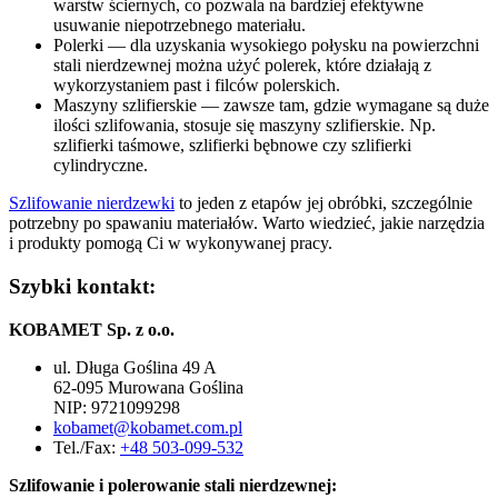
warstw ściernych, co pozwala na bardziej efektywne
usuwanie niepotrzebnego materiału.
Polerki — dla uzyskania wysokiego połysku na powierzchni
stali nierdzewnej można użyć polerek, które działają z
wykorzystaniem past i filców polerskich.
Maszyny szlifierskie — zawsze tam, gdzie wymagane są duże
ilości szlifowania, stosuje się maszyny szlifierskie. Np.
szlifierki taśmowe, szlifierki bębnowe czy szlifierki
cylindryczne.
Szlifowanie nierdzewki
to jeden z etapów jej obróbki, szczególnie
potrzebny po spawaniu materiałów. Warto wiedzieć, jakie narzędzia
i produkty pomogą Ci w wykonywanej pracy.
Szybki kontakt:
KOBAMET Sp. z o.o.
ul. Długa Goślina 49 A
62-095 Murowana Goślina
NIP: 9721099298
kobamet@kobamet.com.pl
Tel./Fax:
+48 503-099-532
Szlifowanie i polerowanie stali nierdzewnej: