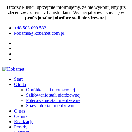
Drodzy klienci, uprzejmie informujemy, że nie wykonujemy już
zleceń związanych z balustradami. Wyspecjalizowaliśmy się w
profesjonalnej obróbce stali nierdzewnej
.
+48 503 099 532
kobamet@kobamet.com.pl
Start
Oferta
Obróbka stali nierdzewnej
Szlifowanie stali nierdzewnej
Polerowanie stali nierdzewnej
Spawanie stali nierdzewnej
O nas
Cennik
Realizacje
Porady