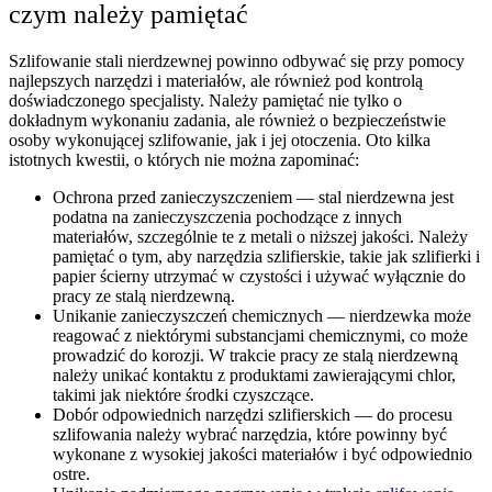
czym należy pamiętać
Szlifowanie stali nierdzewnej powinno odbywać się przy pomocy
najlepszych narzędzi i materiałów, ale również pod kontrolą
doświadczonego specjalisty. Należy pamiętać nie tylko o
dokładnym wykonaniu zadania, ale również o bezpieczeństwie
osoby wykonującej szlifowanie, jak i jej otoczenia. Oto kilka
istotnych kwestii, o których nie można zapominać:
Ochrona przed zanieczyszczeniem — stal nierdzewna jest
podatna na zanieczyszczenia pochodzące z innych
materiałów, szczególnie te z metali o niższej jakości. Należy
pamiętać o tym, aby narzędzia szlifierskie, takie jak szlifierki i
papier ścierny utrzymać w czystości i używać wyłącznie do
pracy ze stalą nierdzewną.
Unikanie zanieczyszczeń chemicznych — nierdzewka może
reagować z niektórymi substancjami chemicznymi, co może
prowadzić do korozji. W trakcie pracy ze stalą nierdzewną
należy unikać kontaktu z produktami zawierającymi chlor,
takimi jak niektóre środki czyszczące.
Dobór odpowiednich narzędzi szlifierskich — do procesu
szlifowania należy wybrać narzędzia, które powinny być
wykonane z wysokiej jakości materiałów i być odpowiednio
ostre.