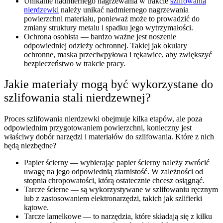
Unikanie nadmiernego nagrzewania w trakcie
szlifowania
nierdzewki
należy unikać nadmiernego nagrzewania
powierzchni materiału, ponieważ może to prowadzić do
zmiany struktury metalu i spadku jego wytrzymałości.
Ochrona osobista — bardzo ważne jest noszenie
odpowiedniej odzieży ochronnej. Takiej jak okulary
ochronne, maska przeciwpyłowa i rękawice, aby zwiększyć
bezpieczeństwo w trakcie pracy.
Jakie materiały mogą być wykorzystane do
szlifowania stali nierdzewnej?
Proces szlifowania nierdzewki obejmuje kilka etapów, ale poza
odpowiednim przygotowaniem powierzchni, konieczny jest
właściwy dobór narzędzi i materiałów do szlifowania. Które z nich
będą niezbędne?
Papier ścierny — wybierając papier ścierny należy zwrócić
uwagę na jego odpowiednią ziarnistość. W zależności od
stopnia chropowatości, którą ostatecznie chcesz osiągnąć.
Tarcze ścierne — są wykorzystywane w szlifowaniu ręcznym
lub z zastosowaniem elektronarzędzi, takich jak szlifierki
kątowe.
Tarcze lamelkowe — to narzędzia, które składają się z kilku