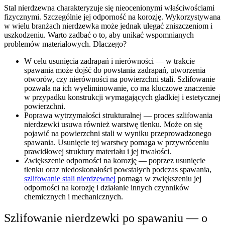
Stal nierdzewna charakteryzuje się nieocenionymi właściwościami
fizycznymi. Szczególnie jej odporność na korozję. Wykorzystywana
w wielu branżach nierdzewka może jednak ulegać zniszczeniom i
uszkodzeniu. Warto zadbać o to, aby unikać wspomnianych
problemów materiałowych. Dlaczego?
W celu usunięcia zadrapań i nierówności — w trakcie
spawania może dojść do powstania zadrapań, utworzenia
otworów, czy nierówności na powierzchni stali. Szlifowanie
pozwala na ich wyeliminowanie, co ma kluczowe znaczenie
w przypadku konstrukcji wymagających gładkiej i estetycznej
powierzchni.
Poprawa wytrzymałości strukturalnej — proces szlifowania
nierdzewki usuwa również warstwę tlenku. Może on się
pojawić na powierzchni stali w wyniku przeprowadzonego
spawania. Usunięcie tej warstwy pomaga w przywróceniu
prawidłowej struktury materiału i jej trwałości.
Zwiększenie odporności na korozję — poprzez usunięcie
tlenku oraz niedoskonałości powstałych podczas spawania,
szlifowanie stali nierdzewnej
pomaga w zwiększeniu jej
odporności na korozję i działanie innych czynników
chemicznych i mechanicznych.
Szlifowanie nierdzewki po spawaniu — o