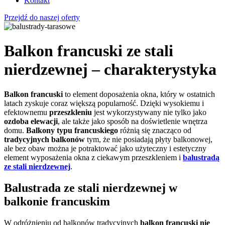
Kontakt
Przejdź do naszej oferty
Balkon francuski ze stali
nierdzewnej – charakterystyka
Balkon francuski
to element doposażenia okna, który w ostatnich
latach zyskuje coraz większą popularność. Dzięki wysokiemu i
efektownemu
przeszkleniu
jest wykorzystywany nie tylko jako
ozdoba elewacji
, ale także jako sposób na doświetlenie wnętrza
domu.
Balkony typu francuskiego
różnią się znacząco od
tradycyjnych balkonów
tym, że nie posiadają płyty balkonowej,
ale bez obaw można je potraktować jako użyteczny i estetyczny
element wyposażenia okna z ciekawym przeszkleniem i
balustradą
ze stali nierdzewnej
.
Balustrada ze stali nierdzewnej w
balkonie francuskim
W odróżnieniu od balkonów tradycyjnych
balkon francuski nie