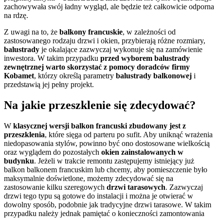
zachowywała swój ładny wygląd, ale będzie też całkowicie odporna
na rdzę.
Z uwagi na to, że
balkony
francuskie
, w zależności od
zastosowanego rodzaju drzwi i okien, przybierają różne rozmiary,
balustrady
je okalające zazwyczaj wykonuje się na zamówienie
inwestora. W takim przypadku
przed wyborem balustrady
zewnętrznej warto skorzystać z pomocy doradców firmy
Kobamet
, którzy określą parametry
balustrady
balkonowej
i
przedstawią jej pełny projekt.
Na jakie przeszklenie się zdecydować?
W
klasycznej wersji balkon francuski zbudowany jest z
przeszklenia
, które sięga od parteru po sufit. Aby uniknąć wrażenia
niedopasowania stylów, powinno być ono dostosowane wielkością
oraz wyglądem do pozostałych
okien zainstalowanych w
budynku
. Jeżeli w trakcie remontu zastępujemy istniejący już
balkon balkonem francuskim lub chcemy, aby pomieszczenie było
maksymalnie doświetlone, możemy zdecydować się na
zastosowanie kilku szeregowych
drzwi
tarasowych
. Zazwyczaj
drzwi tego typu są gotowe do instalacji i można je otwierać w
dowolny sposób, podobnie jak tradycyjne drzwi tarasowe. W takim
przypadku należy jednak pamiętać o konieczności zamontowania