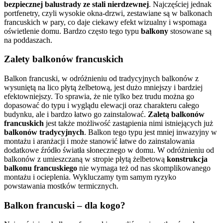
bezpiecznej balustrady ze stali nierdzewnej
. Najczęściej jednak
portfenetry, czyli wysokie okna-drzwi, zestawiane są w balkonach
francuskich w pary, co daje ciekawy efekt wizualny i wspomaga
oświetlenie domu. Bardzo często tego typu
balkony
stosowane są
na poddaszach.
Zalety balkonów francuskich
Balkon francuski, w odróżnieniu od tradycyjnych balkonów z
wysuniętą na lico płytą żelbetową, jest dużo mniejszy i bardziej
efektowniejszy. To sprawia, że nie tylko bez trudu można go
dopasować do typu i wyglądu elewacji oraz charakteru całego
budynku, ale i bardzo łatwo go zainstalować.
Zaletą balkonów
francuskich
jest także możliwość zastąpienia nimi istniejących już
balkonów tradycyjnych
. Balkon tego typu jest mniej inwazyjny w
montażu i aranżacji i może stanowić łatwe do zainstalowania
dodatkowe źródło światła słonecznego w domu. W odróżnieniu od
balkonów z umieszczaną w stropie płytą żelbetową
konstrukcja
balkonu francuskiego
nie wymaga też od nas skomplikowanego
montażu i ocieplenia. Wykluczamy tym samym ryzyko
powstawania mostków termicznych.
Balkon francuski – dla kogo?