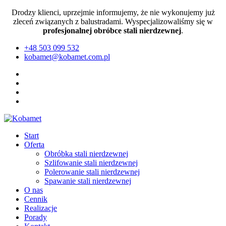
Drodzy klienci, uprzejmie informujemy, że nie wykonujemy już
zleceń związanych z balustradami. Wyspecjalizowaliśmy się w
profesjonalnej obróbce stali nierdzewnej
.
+48 503 099 532
kobamet@kobamet.com.pl
Start
Oferta
Obróbka stali nierdzewnej
Szlifowanie stali nierdzewnej
Polerowanie stali nierdzewnej
Spawanie stali nierdzewnej
O nas
Cennik
Realizacje
Porady