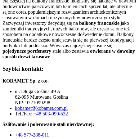
Najczęściej na balkony francuskie mogliśmy się natknąć w dawnym
budownictwie pałacowym lub kamienicach sprzed lat, ale obecnie
są one coraz popularniejszym rozwiązaniem architektonicznym
stosowanym w domach utrzymanych w nowoczesnym stylu.
Zazwyczaj inwestorzy decydują się na
balkony francuskie
jako
zamienniki tradycyjnych, dużych balkonów, ale często są one też
sposobem na dodatkowe nowoczesne doświetlenie domu. Balkony
francuskie bardzo często umiejscawia się na pierwszej kondygnacji
budynku lub poddaszu. Wówczas najczęściej stosuje się
pojedyncze portfenetry
stałe albo zestawia
otwierane w dowolny
sposób drzwi tarasowe
.
Szybki kontakt:
KOBAMET Sp. z o.o.
ul. Długa Goślina 49 A
62-095 Murowana Goślina
NIP: 9721099298
kobamet@kobamet.com.pl
Tel./Fax:
+48 503-099-532
Szlifowanie i polerowanie stali nierdzewnej:
+48 577-288-011