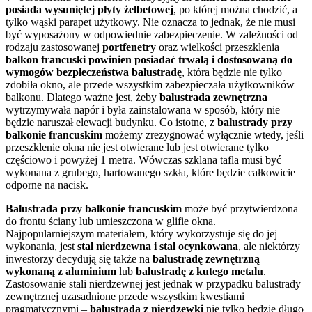
posiada wysuniętej płyty żelbetowej
, po której można chodzić, a
tylko wąski parapet użytkowy. Nie oznacza to jednak, że nie musi
być wyposażony w odpowiednie zabezpieczenie. W zależności od
rodzaju zastosowanej
portfenetry
oraz wielkości przeszklenia
balkon francuski powinien posiadać trwałą i dostosowaną do
wymogów bezpieczeństwa balustradę
, która będzie nie tylko
zdobiła okno, ale przede wszystkim zabezpieczała użytkowników
balkonu. Dlatego ważne jest, żeby
balustrada
zewnętrzna
wytrzymywała napór i była zainstalowana w sposób, który nie
będzie naruszał elewacji budynku. Co istotne, z
balustrady przy
balkonie francuskim
możemy zrezygnować wyłącznie wtedy, jeśli
przeszklenie okna nie jest otwierane lub jest otwierane tylko
częściowo i powyżej 1 metra. Wówczas szklana tafla musi być
wykonana z grubego, hartowanego szkła, które będzie całkowicie
odporne na nacisk.
Balustrada przy balkonie francuskim
może być przytwierdzona
do frontu ściany lub umieszczona w glifie okna.
Najpopularniejszym materiałem, który wykorzystuje się do jej
wykonania, jest
stal nierdzewna i stal ocynkowana
, ale niektórzy
inwestorzy decydują się także na
balustradę zewnętrzną
wykonaną z aluminium
lub
balustradę z kutego metalu
.
Zastosowanie stali nierdzewnej jest jednak w przypadku balustrady
zewnętrznej uzasadnione przede wszystkim kwestiami
pragmatycznymi –
balustrada z nierdzewki
nie tylko będzie długo