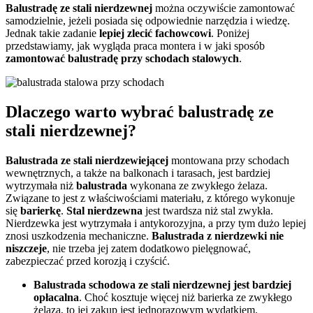
Balustradę ze stali nierdzewnej
można oczywiście zamontować
samodzielnie, jeżeli posiada się odpowiednie narzędzia i wiedzę.
Jednak takie zadanie
lepiej zlecić fachowcowi
. Poniżej
przedstawiamy, jak wygląda praca montera i w jaki sposób
zamontować
balustradę
przy schodach stalowych
.
Dlaczego warto wybrać balustradę ze
stali nierdzewnej?
Balustrada ze stali nierdzewiejącej
montowana przy schodach
wewnętrznych, a także na balkonach i tarasach, jest bardziej
wytrzymała niż
balustrada
wykonana ze zwykłego żelaza.
Związane to jest z właściwościami materiału, z którego wykonuje
się
barierkę
.
Stal
nierdzewna
jest twardsza niż stal zwykła.
Nierdzewka jest wytrzymała i antykorozyjna, a przy tym dużo lepiej
znosi uszkodzenia mechaniczne.
Balustrada z nierdzewki nie
niszczeje
, nie trzeba jej zatem dodatkowo pielęgnować,
zabezpieczać przed korozją i czyścić.
Balustrada schodowa ze stali nierdzewnej jest bardziej
opłacalna
. Choć kosztuje więcej niż barierka ze zwykłego
żelaza, to jej zakup jest jednorazowym wydatkiem.