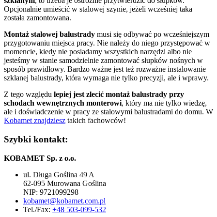
szklanym
, to trzeba je ostrożnie przytwierdzić do słupków.
Opcjonalnie umieścić w stalowej szynie, jeżeli wcześniej taka
została zamontowana.
Montaż stalowej balustrady
musi się odbywać po wcześniejszym
przygotowaniu miejsca pracy. Nie należy do niego przystępować w
momencie, kiedy nie posiadamy wszystkich narzędzi albo nie
jesteśmy w stanie samodzielnie zamontować słupków nośnych w
sposób prawidłowy. Bardzo ważne jest też rozważne instalowanie
szklanej balustrady, która wymaga nie tylko precyzji, ale i wprawy.
Z tego względu
lepiej jest zlecić montaż balustrady przy
schodach wewnętrznych monterowi
, który ma nie tylko wiedzę,
ale i doświadczenie w pracy ze stalowymi balustradami do domu. W
Kobamet znajdziesz
takich fachowców!
Szybki kontakt:
KOBAMET Sp. z o.o.
ul. Długa Goślina 49 A
62-095 Murowana Goślina
NIP: 9721099298
kobamet@kobamet.com.pl
Tel./Fax:
+48 503-099-532