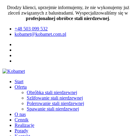
Drodzy klienci, uprzejmie informujemy, że nie wykonujemy już
zleceń związanych z balustradami. Wyspecjalizowaliśmy się w
profesjonalnej obróbce stali nierdzewnej
.
+48 503 099 532
kobamet@kobamet.com.pl
Start
Oferta
Obróbka stali nierdzewnej
Szlifowanie stali nierdzewnej
Polerowanie stali nierdzewnej
Spawanie stali nierdzewnej
O nas
Cennik
Realizacje
Porady