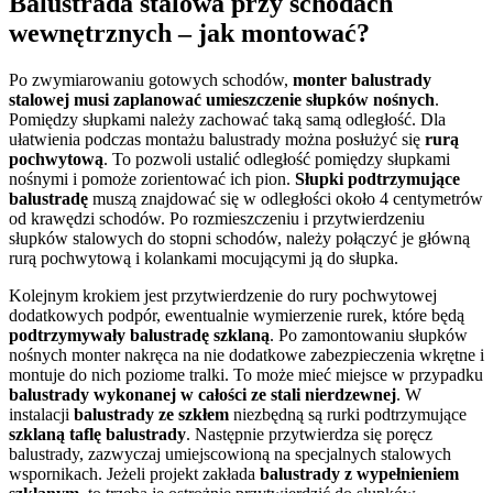
Balustrada stalowa przy schodach
wewnętrznych – jak montować?
Po zwymiarowaniu gotowych schodów,
monter balustrady
stalowej musi zaplanować umieszczenie słupków nośnych
.
Pomiędzy słupkami należy zachować taką samą odległość. Dla
ułatwienia podczas montażu balustrady można posłużyć się
rurą
pochwytową
.
To pozwoli ustalić odległość pomiędzy słupkami
nośnymi i pomoże zorientować ich pion.
S
łupki
podtrzymujące
balustradę
muszą znajdować się w odległości około 4 centymetrów
od krawędzi schodów. Po rozmieszczeniu i przytwierdzeniu
słupków stalowych do stopni schodów, należy połączyć je główną
rurą pochwytową i kolankami mocującymi ją do słupka.
Kolejnym krokiem jest przytwierdzenie do rury pochwytowej
dodatkowych podpór, ewentualnie wymierzenie rurek, które będą
podtrzymywały balustradę szklaną
. Po zamontowaniu słupków
nośnych monter nakręca na nie dodatkowe zabezpieczenia wkrętne i
montuje do nich poziome tralki. To może mieć miejsce w przypadku
balustrady wykonanej w całości ze stali nierdzewnej
. W
instalacji
balustrady ze szkłem
niezbędną są
rurki podtrzymujące
szklaną taflę balustrady
. Następnie przytwierdza się poręcz
balustrady, zazwyczaj umiejscowioną na specjalnych stalowych
wspornikach. Jeżeli projekt zakłada
balustrady z wypełnieniem