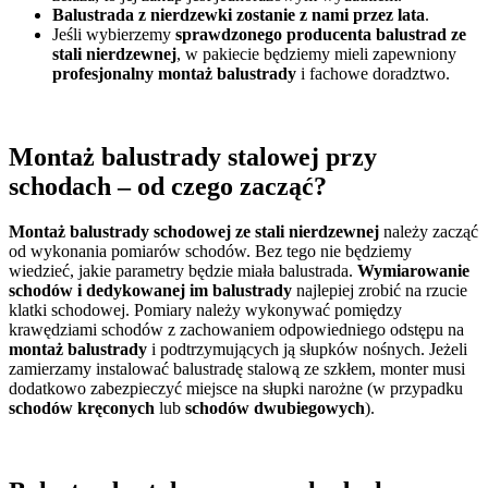
Balustrada z nierdzewki zostanie z nami przez lata
.
Jeśli wybierzemy
sprawdzonego producenta balustrad ze
stali nierdzewnej
, w pakiecie będziemy mieli zapewniony
profesjonalny montaż balustrady
i fachowe doradztwo.
Montaż balustrady stalowej przy
schodach – od czego zacząć?
Montaż balustrady schodowej ze stali nierdzewnej
należy zacząć
od wykonania pomiarów schodów. Bez tego nie będziemy
wiedzieć, jakie parametry będzie miała balustrada.
Wymiarowanie
schodów i dedykowanej im balustrady
najlepiej zrobić na rzucie
klatki schodowej. Pomiary należy wykonywać pomiędzy
krawędziami schodów z zachowaniem odpowiedniego odstępu na
montaż balustrady
i podtrzymujących ją słupków nośnych. Jeżeli
zamierzamy instalować balustradę stalową ze szkłem, monter musi
dodatkowo zabezpieczyć miejsce na słupki narożne (w przypadku
schodów kręconych
lub
schodów dwubiegowych
).