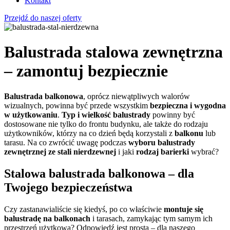
Kontakt
Przejdź do naszej oferty
Balustrada stalowa zewnętrzna
– zamontuj bezpiecznie
Balustrada
balkonowa
, oprócz niewątpliwych walorów
wizualnych, powinna być przede wszystkim
bezpieczna i wygodna
w użytkowaniu
.
Typ i wielkość balustrady
powinny być
dostosowane nie tylko do frontu budynku, ale także do rodzaju
użytkowników, którzy na co dzień będą korzystali z
balkonu
lub
tarasu. Na co zwrócić uwagę podczas
wyboru
balustrady
zewnętrznej
ze stali nierdzewnej
i jaki
rodzaj barierki
wybrać?
Stalowa balustrada balkonowa – dla
Twojego bezpieczeństwa
Czy zastanawialiście się kiedyś, po co właściwie
montuje się
balustradę na balkonach
i tarasach, zamykając tym samym ich
przestrzeń użytkową? Odpowiedź jest prosta – dla naszego