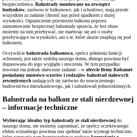
bezpieczeństwa.
Balustrady
montowane na zewnątrz
budynków
, zarówno te balkonowe, jak i schodowe, mają przede
wszystkim za zadanie chronić nas przed upadkiem z dużej
wysokości. Ograniczenie przestrzeni balkonu poprzez
zamontowanie bezpiecznej balustrady sprawia, że bez obaw
możemy na nim przebywać, nie martwiąc się ani o osoby
przebywające na wysokości, ani o te, które akurat znajdują się pod
balkonem.
Oczywiście
balustrada balkonowa
, oprócz pełnienia funkcji
ochronnej, jest także ozdobą naszego domu, dlatego powinna być
dopasowana do jego wyglądu i otoczenia. W tym przypadku
inwestor ma jednak ułatwione zadanie – w
ofercie firmy Kobamet
posiadamy
mnóstwo wzorów i rodzajów balustrad stalowych
zewnętrznych
nadających się zarówno do nowoczesnego
budownictwa mieszkaniowego, jak i zabudowań jednorodzinnych.
Balustrada na balkon ze stali nierdzewnej
– informacje techniczne
Wybierając idealny typ balustrady ze stali nierdzewnej
do
naszego domu, nie możemy zapominać, że oprócz oczekiwanego
efektu wizualnego powinna ona spełniać także wymogi techniczne,
które zapewnią nam bezpieczeństwo podczas
korzystania
z