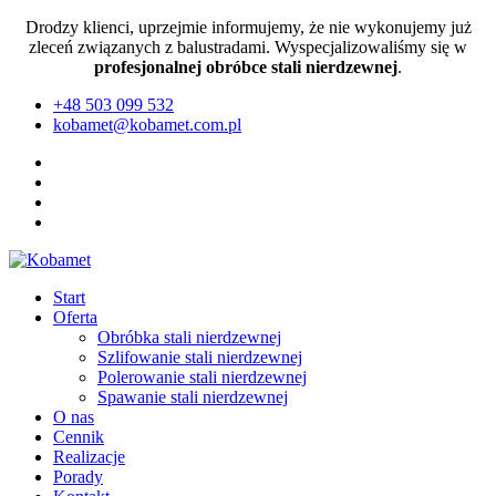
Drodzy klienci, uprzejmie informujemy, że nie wykonujemy już
zleceń związanych z balustradami. Wyspecjalizowaliśmy się w
profesjonalnej obróbce stali nierdzewnej
.
+48 503 099 532
kobamet@kobamet.com.pl
Start
Oferta
Obróbka stali nierdzewnej
Szlifowanie stali nierdzewnej
Polerowanie stali nierdzewnej
Spawanie stali nierdzewnej
O nas
Cennik
Realizacje
Porady