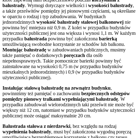
balustrady
. Wymogi dotyczące wielkości i
wysokości
balustrady
,
a także prześwitów pomiędzy jej pionowymi częściami, są określane
w oparciu o rodzaj i typ zabudowania. W budynkach
jednorodzinnych
wysokość balustrady stalowej balkonowej
nie
powinna być mniejsza niż 0,9 m. Z kolei w przypadku budynków
użyteczności publicznej jest ona większa i wynosi 1,1 m. W każdym
przypadku
balustrada
powinna być zakończona
barierką
umożliwiającą swobodne korzystanie ze schodów lub balkonu.
Montując
balustradę
w zabudowaniach publicznych, musimy
także pamiętać o dodatkowych
poręczach
dla osób
niepełnosprawnych. Takie pomocnicze barierki powinny być
zainstalowane na wysokości 0,75 m (w przypadku budynków
mieszkalnych jednorodzinnych) i 0,9 (w przypadku budynków
użyteczności publicznej).
Instalując stalową balustradę na zewnątrz budynku
,
powinniśmy też pamiętać o zachowaniu
bezpiecznych
odstępów
pomiędzy
pionowy
tralkami
wypełniającymi
balustradę
. W
przypadku zabudowań wielorodzinnych taki prześwit nie może być
większy niż 12 cm, natomiast w przypadku budynków użyteczności
publicznej może osiągać maksymalnie 20 cm.
Balustrada stalowa z nierdzewki
, bez względu na rodzaj
wypełnienia
balustrady
, musi być zakończona wygodną poręczą
umożliwiającą bezproblemowe korzystanie z balkonu czy tarasu.