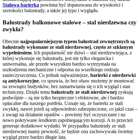
Stalowa barierka
powinna być dopasowana do wysokości i
szerokości balustrady, a także jej typu i wyglądu.
Balustrady balkonowe stalowe – stal nierdzewna czy
zwykła?
Obecnie
najpopularniejszym typem balustrad zewnętrznych są
balustrady wykonane ze
stali
nierdzewnej
,
często ze szklanym
wypełnieniem
. Ich popularność nie dziwi – stal nierdzewiejąca, z
której wykonuje się balustrady, jest nie tylko elegancka i
uniwersalna, ale przede wszystkim bardzo wytrzymała na
uszkodzenia mechaniczne i odporna na wszelkiego rodzaju
zanieczyszczenia. Co jednak najważniejsze,
barierki
z nierdzewki
są antykorozyjne
, co sprawia, że bez obaw możemy je montować
na zewnątrz budynków, bez zamartwiania się o ich wygląd i stan
techniczny. Dzięki temu
balustrady ze stali nierdzewnej
zyskują
podwójnie – są nie tylko bezpieczne i efektowne, ale i bardzo
opłacalne dla naszego portfela. Uznaje się, że barierki ze stali
zwykłej, nawet jeżeli są odpowiednio zabezpieczone, co jakiś czas –
z uwagi na działanie opadów – powinny być oczyszczane i na
nowo pokrywane środkiem zapobiegającym korozji. A to przecież
generuje dodatkowe wydatki. W przypadku balustrady ze stali
nierdzewnej mamy pewność, że będzie ona zachowywała świetny
wygląd przez bardzo długie lata.