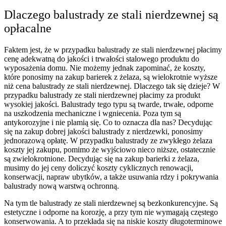
Dlaczego balustrady ze stali nierdzewnej są
opłacalne
Faktem jest, że w przypadku balustrady ze stali nierdzewnej płacimy
cenę adekwatną do jakości i trwałości stalowego produktu do
wyposażenia domu. Nie możemy jednak zapominać, że koszty,
które ponosimy na zakup barierek z żelaza, są wielokrotnie wyższe
niż cena balustrady ze stali nierdzewnej. Dlaczego tak się dzieje? W
przypadku balustrady ze stali nierdzewnej płacimy za produkt
wysokiej jakości. Balustrady tego typu są twarde, trwałe, odporne
na uszkodzenia mechaniczne i wgniecenia. Poza tym są
antykorozyjne i nie plamią się. Co to oznacza dla nas? Decydując
się na zakup dobrej jakości balustrady z nierdzewki, ponosimy
jednorazową opłatę. W przypadku balustrady ze zwykłego żelaza
koszty jej zakupu, pomimo że wyjściowo nieco niższe, ostatecznie
są zwielokrotnione. Decydując się na zakup barierki z żelaza,
musimy do jej ceny doliczyć koszty cyklicznych renowacji,
konserwacji, napraw ubytków, a także usuwania rdzy i pokrywania
balustrady nową warstwą ochronną.
Na tym tle balustrady ze stali nierdzewnej są bezkonkurencyjne. Są
estetyczne i odporne na korozję, a przy tym nie wymagają częstego
konserwowania. A to przekłada się na niskie koszty długoterminowe