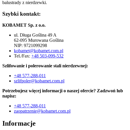
balustrady z nierdzewki.
Szybki kontakt:
KOBAMET Sp. z o.o.
ul. Długa Goślina 49 A
62-095 Murowana Goślina
NIP: 9721099298
kobamet@kobamet.com.pl
Tel./Fax:
+48 503-099-532
Szlifowanie i polerowanie stali nierdzewnej:
+48 577-288-011
szlifpoler@kobamet.com.pl
Potrzebujesz więcej informacji o naszej ofercie? Zadzwoń lub
napisz:
+48 577-288-011
zaopatrzenie@kobamet.com.pl
Informacje