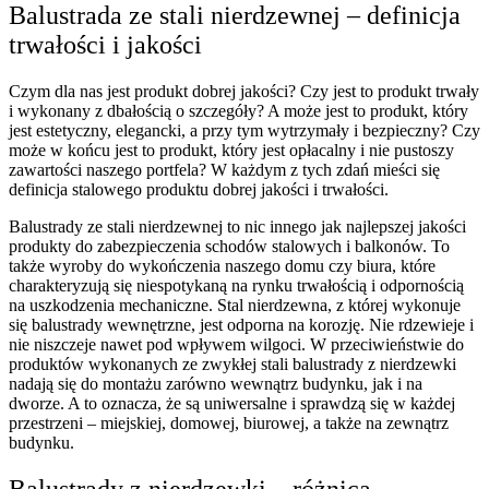
Balustrada ze stali nierdzewnej – definicja
trwałości i jakości
Czym dla nas jest produkt dobrej jakości? Czy jest to produkt trwały
i wykonany z dbałością o szczegóły? A może jest to produkt, który
jest estetyczny, elegancki, a przy tym wytrzymały i bezpieczny? Czy
może w końcu jest to produkt, który jest opłacalny i nie pustoszy
zawartości naszego portfela? W każdym z tych zdań mieści się
definicja stalowego produktu dobrej jakości i trwałości.
Balustrady ze stali nierdzewnej to nic innego jak najlepszej jakości
produkty do zabezpieczenia schodów stalowych i balkonów. To
także wyroby do wykończenia naszego domu czy biura, które
charakteryzują się niespotykaną na rynku trwałością i odpornością
na uszkodzenia mechaniczne. Stal nierdzewna, z której wykonuje
się balustrady wewnętrzne, jest odporna na korozję. Nie rdzewieje i
nie niszczeje nawet pod wpływem wilgoci. W przeciwieństwie do
produktów wykonanych ze zwykłej stali balustrady z nierdzewki
nadają się do montażu zarówno wewnątrz budynku, jak i na
dworze. A to oznacza, że są uniwersalne i sprawdzą się w każdej
przestrzeni – miejskiej, domowej, biurowej, a także na zewnątrz
budynku.
Balustrady z nierdzewki – różnica