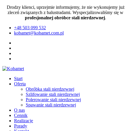
Drodzy klienci, uprzejmie informujemy, że nie wykonujemy już
zleceń związanych z balustradami. Wyspecjalizowaliśmy się w
profesjonalnej obróbce stali nierdzewnej
.
+48 503 099 532
kobamet@kobamet.com.pl
Start
Oferta
Obróbka stali nierdzewnej
Szlifowanie stali nierdzewnej
Polerowanie stali nierdzewnej
Spawanie stali nierdzewnej
O nas
Cennik
Realizacje
Porady