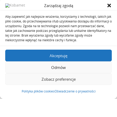
Zarządzaj zgodą
jakość wykonania. To wszystko wpływa bezpośrednio na
efektywność procesów, bezpieczeństwo pracowników i wygląd
Aby zapewnić jak najlepsze wrażenia, korzystamy z technologii, takich jak
konstrukcji. Właściwie wykonane połączenia umożliwiają
pliki cookie, do przechowywania i/lub uzyskiwania dostępu do informacji o
urządzeniu. Zgoda na te technologie pozwoli nam przetwarzać dane,
zachowanie długiej żywotności wyposażenia i
takie jak zachowanie podczas przeglądania lub unikalne identyfikatory na
tej stronie. Brak wyrażenia zgody lub wycofanie zgody może
minimalizowanie kosztów serwisu.
niekorzystnie wpłynąć na niektóre cechy i funkcje.
Do profesjonalnego spawania stali nierdzewnej stali
nierdzewnej konieczna jest wiedza, praktyka i zaplecze
Akceptuję
techniczne, dlatego warto skonsultować swój projekt i ustalić
Odmów
zakres prac z doświadczonym wykonawcą. Podczas
indywidualnej wyceny można dopasować metodę do potrzeb.
Zobacz preferencje
Indywidualna kalkulacja jest możliwa niezależnie od tego, czy
chodzi o spawanie rur, zbiorników, balustrad czy konstrukcji
Polityka plików cookies
Oświadczenie o prywatności
przemysłowych.
Jeśli chcesz wiedzieć, jak powinna wyglądać realizacja twojego