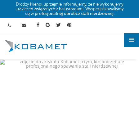
Drodzy klienci, uprzejmie informujemy, że nie wykonujemy
już zleceń związanych z balustradami. Wyspecjalizowaliśmy
się w
profesjonalnej obróbce stali nierdzewnej
.