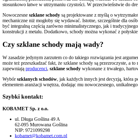
stosunkowo łatwe w utrzymaniu czystości. W przeciwieństwie do dre
Nowoczesne
szklane schody
są projektowane z myślą o wytrzymałośc
mechaniczne niż mogłoby się wydawać. Istotne, szczególnie dla osób 
być integralną częścią zarówno minimalistycznego, jak i tradycyjneg
konstrukcji z metalu. Dodatkowo, schody można wykonać z połyskiem 
Czy szklane schody mają wady?
W zasadzie jedynym zarzutem co do takiego rozwiązania jest argume
może też przeszkadzać fakt, że szklane schody są przezroczyste, a t
zapewniają
producenci
,
szklane schody
wykonane z trwałego, harto
Wybór
szklanych schodów
, jak każdych innych jest decyzją, któr
elementem aranżacji wnętrza, dodając mu nowoczesnego, unikalnego 
Szybki kontakt:
KOBAMET Sp. z o.o.
ul. Długa Goślina 49 A
62-095 Murowana Goślina
NIP: 9721099298
kobamet@kobamet.com.pl