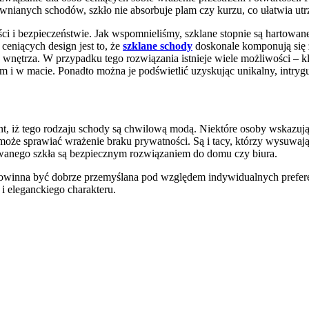
wnianych schodów, szkło nie absorbuje plam czy kurzu, co ułatwia ut
i i bezpieczeństwie. Jak wspomnieliśmy, szklane stopnie są hartowane
ceniących design jest to, że
szklane schody
doskonale komponują się 
o wnętrza. W przypadku tego rozwiązania istnieje wiele możliwości – k
i w macie. Ponadto można je podświetlić uzyskując unikalny, intrygu
nt, iż tego rodzaju schody są chwilową modą. Niektóre osoby wskazuj
o może sprawiać wrażenie braku prywatności. Są i tacy, którzy wysuwaj
wanego szkła są bezpiecznym rozwiązaniem do domu czy biura.
a powinna być dobrze przemyślana pod względem indywidualnych prefer
i eleganckiego charakteru.