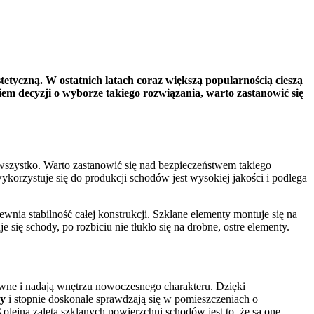
etyczną. W ostatnich latach coraz większą popularnością cieszą
iem decyzji o wyborze takiego rozwiązania, warto zastanowić się
wszystko. Warto zastanowić się nad bezpieczeństwem takiego
ykorzystuje się do produkcji schodów jest wysokiej jakości i podlega
wnia stabilność całej konstrukcji. Szklane elementy montuje się na
e się schody, po rozbiciu nie tłukło się na drobne, ostre elementy.
wne i nadają wnętrzu nowoczesnego charakteru. Dzięki
dy
i stopnie doskonale sprawdzają się w pomieszczeniach o
Kolejną zaletą szklanych powierzchni schodów jest to, że są one