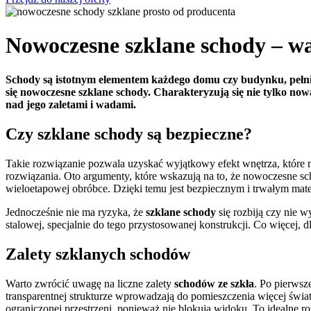
Nowoczesne szklane schody – wa
Schody są istotnym elementem każdego domu czy budynku, pełniąc
się nowoczesne szklane schody. Charakteryzują się nie tylko now
nad jego zaletami i wadami.
Czy szklane schody są bezpieczne?
Takie rozwiązanie pozwala uzyskać wyjątkowy efekt wnętrza, które 
rozwiązania. Oto argumenty, które wskazują na to, że nowoczesne sch
wieloetapowej obróbce. Dzięki temu jest bezpiecznym i trwałym mat
Jednocześnie nie ma ryzyka, że
szklane schody
się rozbiją czy nie 
stalowej, specjalnie do tego przystosowanej konstrukcji. Co więcej, dl
Zalety szklanych schodów
Warto zwrócić uwagę na liczne zalety
schodów ze szkła
. Po pierwsze
transparentnej strukturze wprowadzają do pomieszczenia więcej światła
ograniczonej przestrzeni, ponieważ nie blokują widoku. To idealne ro