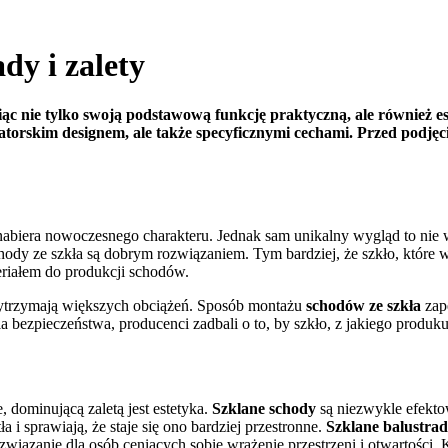
dy i zalety
 nie tylko swoją podstawową funkcję praktyczną, ale również est
atorskim designem, ale także specyficznymi cechami. Przed podjęc
nabiera nowoczesnego charakteru. Jednak sam unikalny wygląd to nie 
ody ze szkła są dobrym rozwiązaniem. Tym bardziej, że szkło, które w
eriałem do produkcji schodów.
wytrzymają większych obciążeń. Sposób montażu
schodów ze szkła
zape
a bezpieczeństwa, producenci zadbali o to, by szkło, z jakiego produkuj
, dominującą zaletą jest estetyka.
Szklane schody
są niezwykle efekto
 i sprawiają, że staje się ono bardziej przestronne.
Szklane balustra
związanie dla osób ceniących sobie wrażenie przestrzeni i otwartości. 