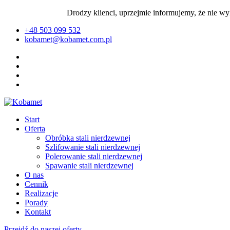
Drodzy klienci, uprzejmie informujemy, że nie w
+48 503 099 532
kobamet@kobamet.com.pl
Start
Oferta
Obróbka stali nierdzewnej
Szlifowanie stali nierdzewnej
Polerowanie stali nierdzewnej
Spawanie stali nierdzewnej
O nas
Cennik
Realizacje
Porady
Kontakt
Przejdź do naszej oferty