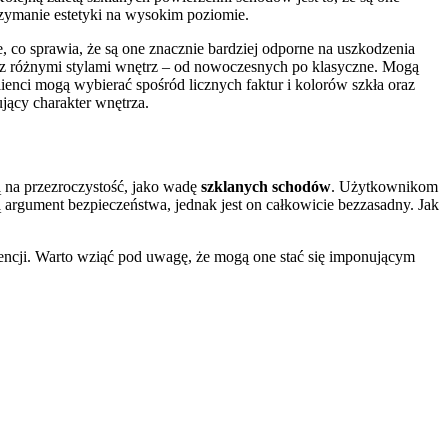
rzymanie estetyki na wysokim poziomie.
, co sprawia, że są one znacznie bardziej odporne na uszkodzenia
z różnymi stylami wnętrz – od nowoczesnych po klasyczne. Mogą
lienci mogą wybierać spośród licznych faktur i kolorów szkła oraz
jący charakter wnętrza.
ą na przezroczystość, jako wadę
szklanych schodów
. Użytkownikom
ą argument bezpieczeństwa, jednak jest on całkowicie bezzasadny. Jak
encji. Warto wziąć pod uwagę, że mogą one stać się imponującym