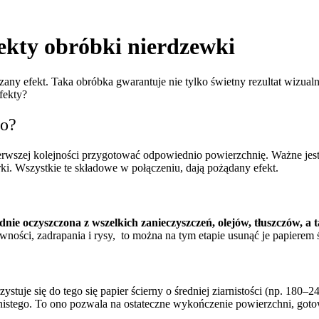
fekty obróbki nierdzewki
zany efekt. Taka obróbka gwarantuje nie tylko świetny rezultat wizua
efekty?
ro?
ierwszej kolejności przygotować odpowiednio powierzchnię. Ważne jest
i. Wszystkie te składowe w połączeniu, dają pożądany efekt.
ie oczyszczona z wszelkich zanieczyszczeń, olejów, tłuszczów, a 
ności, zadrapania i rysy, to można na tym etapie usunąć je papierem ś
zystuje się do tego się papier ścierny o średniej ziarnistości (np. 180
rnistego. To ono pozwala na ostateczne wykończenie powierzchni, got