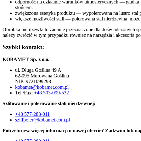
odporność na działanie warunków atmosferycznych — gładka po
słońcem;
zwiększona estetyka produktu — wypolerowana na lustro stal 
większe możliwości stali — polerowana stal nierdzewna moż
Obróbka nierdzewki to zadanie przeznaczone dla doświadczonych spec
należy zwrócić w tym przypadku również na narzędzia i akcesoria pol
Szybki kontakt:
KOBAMET Sp. z o.o.
ul. Długa Goślina 49 A
62-095 Murowana Goślina
NIP: 9721099298
kobamet@kobamet.com.pl
Tel./Fax:
+48 503-099-532
Szlifowanie i polerowanie stali nierdzewnej:
+48 577-288-011
szlifpoler@kobamet.com.pl
Potrzebujesz więcej informacji o naszej ofercie? Zadzwoń lub na