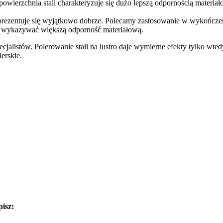
wierzchnia stali charakteryzuje się dużo lepszą odpornością materia
prezentuje się wyjątkowo dobrze. Polecamy zastosowanie w wykończen
e wykazywać większą odporność materiałową.
jalistów. Polerowanie stali na lustro daje wymierne efekty tylko wte
erskie.
pisz: