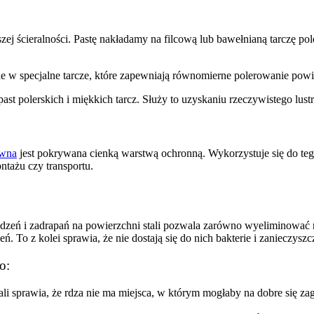
szej ścieralności. Pastę nakładamy na filcową lub bawełnianą tarczę po
 w specjalne tarcze, które zapewniają równomierne polerowanie powi
t polerskich i miękkich tarcz. Służy to uzyskaniu rzeczywistego lust
ewna
jest pokrywana cienką warstwą ochronną. Wykorzystuje się do tego
tażu czy transportu.
dzeń i zadrapań na powierzchni stali pozwala zarówno wyeliminować n
. To z kolei sprawia, że nie dostają się do nich bakterie i zanieczyszc
o:
i sprawia, że rdza nie ma miejsca, w którym mogłaby na dobre się za