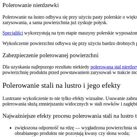
Polerowanie nierdzewki
Polerowanie na lustro odbywa się przy użyciu pasty polerskie o więk
zarysowania, a sama powierzchnia już zyskuje połysk.
Specjaliści
wykorzystują na tym etapie maszyny polerskie wyposażone
Wykończenie powierzchni odbywa się przy użyciu bardzo drobnych pas
Zabezpieczenie polerowanej powierzchni
Dla uzyskania najlepszego rezultatu niekiedy
polerowana stal nierdz
powierzchnię produktu przed powstawaniem zarysowań w trakcie mon
Polerowanie stali na lustro i jego efekty
Lustrzane wykończenie to nie tylko efekty wizualne. Usuwanie zabru
polerowania służą zmniejszaniu widocznych w stali rowków i zagłębień
Najważniejsze efekty procesu
polerowania stali na lustro
t
zwiększona odporność na rdzę — wygładzona powierzchnia stal
obrabianego produktu nie pozostają kwasy czy słona woda;