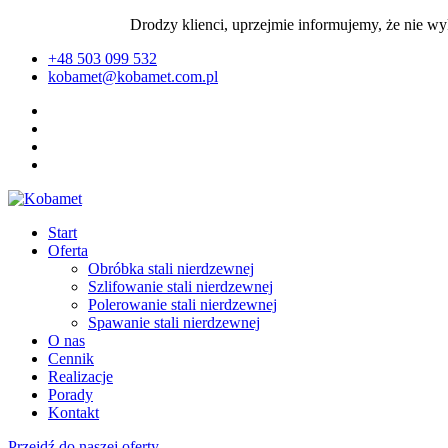
Drodzy klienci, uprzejmie informujemy, że nie w
+48 503 099 532
kobamet@kobamet.com.pl
Start
Oferta
Obróbka stali nierdzewnej
Szlifowanie stali nierdzewnej
Polerowanie stali nierdzewnej
Spawanie stali nierdzewnej
O nas
Cennik
Realizacje
Porady
Kontakt
Przejdź do naszej oferty