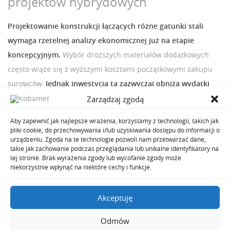
projektów hybrydowych
Projektowanie konstrukcji łączących różne gatunki stali
wymaga rzetelnej analizy ekonomicznej już na etapie
koncepcyjnym.
Wybór droższych materiałów dodatkowych
często wiąże się z wyższymi kosztami początkowymi zakupu
surowców.
Jednak inwestycja ta zazwyczaj obniża wydatki
związane z późniejszą konserwacją i naprawami awaryjnymi.
Zarządzaj zgodą
Ponadto precyzyjne zaplanowanie logistyki materiałowej
Aby zapewnić jak najlepsze wrażenia, korzystamy z technologii, takich jak
zapobiega przypadkowym pomyłkom w warsztacie. Dlatego
pliki cookie, do przechowywania i/lub uzyskiwania dostępu do informacji o
urządzeniu. Zgoda na te technologie pozwoli nam przetwarzać dane,
technolodzy przygotowują szczegółowe zestawienia
takie jak zachowanie podczas przeglądania lub unikalne identyfikatory na
materiałowe dla każdego etapu prac prefabrykacyjnych.
tej stronie. Brak wyrażenia zgody lub wycofanie zgody może
niekorzystnie wpłynąć na niektóre cechy i funkcje.
Akceptuję
Spawanie stali nierdzewnej z innymi
Odmów