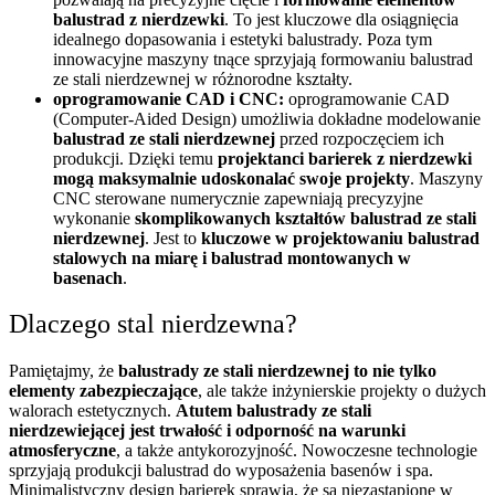
balustrad z nierdzewki
. To jest kluczowe dla osiągnięcia
idealnego dopasowania i estetyki balustrady. Poza tym
innowacyjne maszyny tnące sprzyjają formowaniu balustrad
ze stali nierdzewnej w różnorodne kształty.
oprogramowanie CAD i CNC:
oprogramowanie CAD
(Computer-Aided Design) umożliwia dokładne modelowanie
balustrad ze stali nierdzewnej
przed rozpoczęciem ich
produkcji. Dzięki temu
projektanci barierek z nierdzewki
mogą maksymalnie udoskonalać swoje projekty
. Maszyny
CNC sterowane numerycznie zapewniają precyzyjne
wykonanie
skomplikowanych
kształtów balustrad ze stali
nierdzewnej
. Jest to
kluczowe w projektowaniu balustrad
stalowych na miarę i balustrad montowanych w
basenach
.
Dlaczego stal nierdzewna?
Pamiętajmy, że
balustrady ze stali nierdzewnej to nie tylko
elementy zabezpieczające
, ale także inżynierskie projekty o dużych
walorach estetycznych.
Atutem balustrady ze stali
nierdzewiejącej jest trwałość i odporność na warunki
atmosferyczne
, a także antykorozyjność. Nowoczesne technologie
sprzyjają produkcji balustrad do wyposażenia basenów i spa.
Minimalistyczny design barierek sprawia, że są niezastąpione w