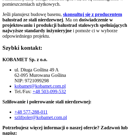
pomieszczeniach użytkowych.
Jeśli planujesz budowę basenu,
skonsultuj się z producentem
balustrad ze stali nierdzewnej
. Ma on
doświadczenie w
projektowaniu i produkcji balustrad stalowych spełniających
najwyższe standardy inżynieryjne
i pomoże ci w wyborze
odpowiedniego projektu.
Szybki kontakt:
KOBAMET Sp. z o.o.
ul. Długa Goślina 49 A
62-095 Murowana Goślina
NIP: 9721099298
kobamet@kobamet.com.pl
Tel./Fax:
+48 503-099-532
Szlifowanie i polerowanie stali nierdzewnej:
+48 577-288-011
szlifpoler@kobamet.com.pl
Potrzebujesz więcej informacji o naszej ofercie? Zadzwoń lub
napisz: