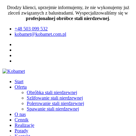
Drodzy klienci, uprzejmie informujemy, że nie wykonujemy już
zleceń związanych z balustradami. Wyspecjalizowaliśmy się w
profesjonalnej obróbce stali nierdzewnej
.
+48 503 099 532
kobamet@kobamet.com.pl
Start
Oferta
Obróbka stali nierdzewnej
Szlifowanie stali nierdzewnej
Polerowanie stali nierdzewnej
Spawanie stali nierdzewnej
O nas
Cennik
Realizacje
Porady