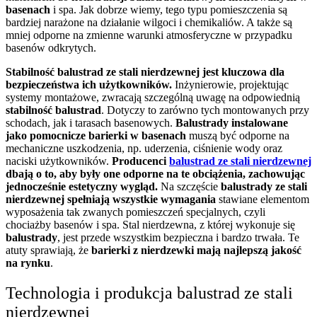
basenach
i spa. Jak dobrze wiemy, tego typu pomieszczenia są
bardziej narażone na działanie wilgoci i chemikaliów. A także są
mniej odporne na zmienne warunki atmosferyczne w przypadku
basenów odkrytych.
Stabilność balustrad ze stali nierdzewnej jest kluczowa dla
bezpieczeństwa ich użytkowników.
Inżynierowie, projektując
systemy montażowe, zwracają szczególną uwagę na odpowiednią
stabilność
balustrad
. Dotyczy to zarówno tych montowanych przy
schodach, jak i tarasach basenowych.
Balustrady instalowane
jako pomocnicze barierki w basenach
muszą być odporne na
mechaniczne uszkodzenia, np. uderzenia, ciśnienie wody oraz
naciski użytkowników.
Producenci
balustrad ze stali nierdzewnej
dbają o to, aby były one odporne na te obciążenia, zachowując
jednocześnie estetyczny wygląd.
Na szczęście
balustrady ze stali
nierdzewnej spełniają wszystkie wymagania
stawiane elementom
wyposażenia tak zwanych pomieszczeń specjalnych, czyli
chociażby basenów i spa. Stal nierdzewna, z której wykonuje się
balustrady
, jest przede wszystkim bezpieczna i bardzo trwała. Te
atuty sprawiają, że
barierki z nierdzewki mają najlepszą jakość
na rynku
.
Technologia i produkcja balustrad ze stali
nierdzewnej