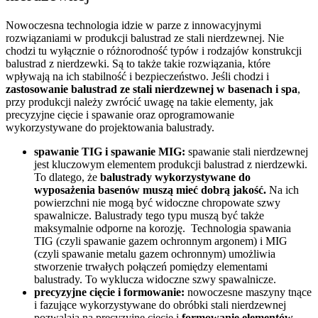
Nowoczesna technologia idzie w parze z innowacyjnymi
rozwiązaniami w produkcji balustrad ze stali nierdzewnej. Nie
chodzi tu wyłącznie o różnorodność typów i rodzajów konstrukcji
balustrad z nierdzewki. Są to także takie rozwiązania, które
wpływają na ich stabilność i bezpieczeństwo. Jeśli chodzi i
zastosowanie balustrad ze stali nierdzewnej w basenach i spa
,
przy produkcji należy zwrócić uwagę na takie elementy, jak
precyzyjne cięcie i spawanie oraz oprogramowanie
wykorzystywane do projektowania balustrady.
spawanie TIG i spawanie MIG:
spawanie stali nierdzewnej
jest kluczowym elementem produkcji balustrad z nierdzewki.
To dlatego, że
balustrady wykorzystywane do
wyposażenia basenów muszą mieć dobrą jakość.
Na ich
powierzchni nie mogą być widoczne chropowate szwy
spawalnicze. Balustrady tego typu muszą być także
maksymalnie odporne na korozję. Technologia spawania
TIG (czyli spawanie gazem ochronnym argonem) i MIG
(czyli spawanie metalu gazem ochronnym) umożliwia
stworzenie trwałych połączeń pomiędzy elementami
balustrady. To wyklucza widoczne szwy spawalnicze.
precyzyjne cięcie i formowanie:
nowoczesne maszyny tnące
i fazujące wykorzystywane do obróbki stali nierdzewnej
pozwalają na precyzyjne cięcie i
formowanie elementów